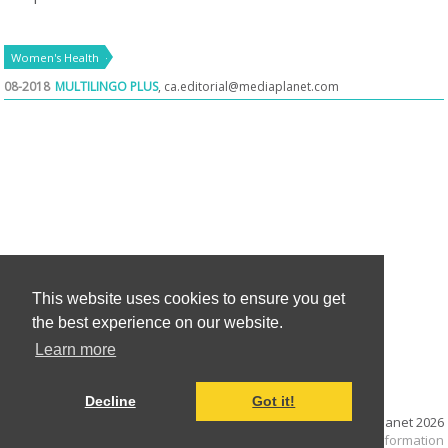
Women's Health
08-2018
MULTILINGO PLUS
,
ca.editorial@mediaplanet.com
This website uses cookies to ensure you get
the best experience on our website.
Learn more
Decline
Got it!
© Mediaplanet
2026
Terms and Conditions
|
Cookie information